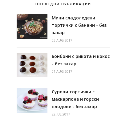
ПОСЛЕДНИ ПУБЛИКАЦИИ
Мини сладоледени
тортички с банани - без
захар
03 AUG 2017
Бонбони с рикота и кокос
- без захар!
01 AUG 2017
Сурови тортички с
маскарпоне и горски
плодове - без захар
22 JUL 2017