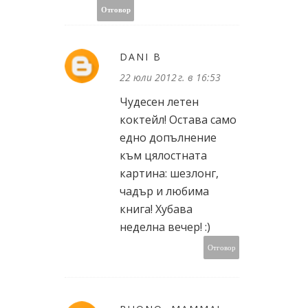
Отговор
DANI B
22 юли 2012 г. в 16:53
Чудесен летен
коктейл! Остава само
едно допълнение
към цялостната
картина: шезлонг,
чадър и любима
книга! Хубава
неделна вечер! :)
Отговор