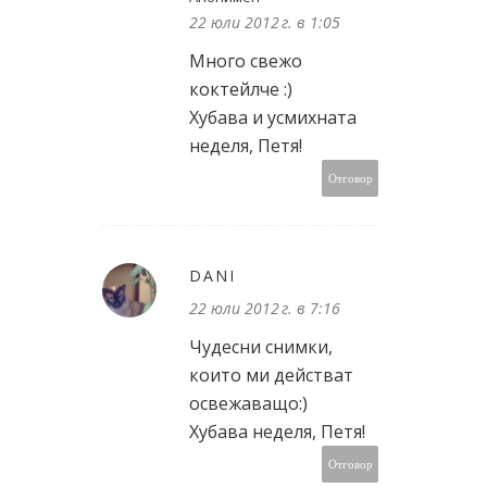
22 юли 2012 г. в 1:05
Много свежо
коктейлче :)
Хубава и усмихната
неделя, Петя!
Отговор
DANI
22 юли 2012 г. в 7:16
Чудесни снимки,
които ми действат
освежаващо:)
Хубава неделя, Петя!
Отговор