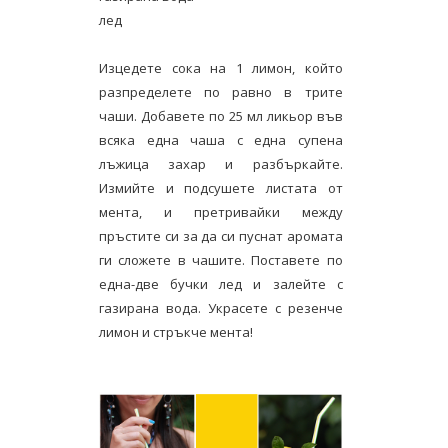
лед
Изцедете сока на 1 лимон, който
разпределете по равно в трите
чаши. Добавете по 25 мл ликьор във
всяка една чаша с една супена
лъжица захар и разбъркайте.
Измийте и подсушете листата от
мента, и претривайки между
пръстите си за да си пуснат аромата
ги сложете в чашите. Поставете по
една-две бучки лед и залейте с
газирана вода. Украсете с резенче
лимон и стръкче мента!