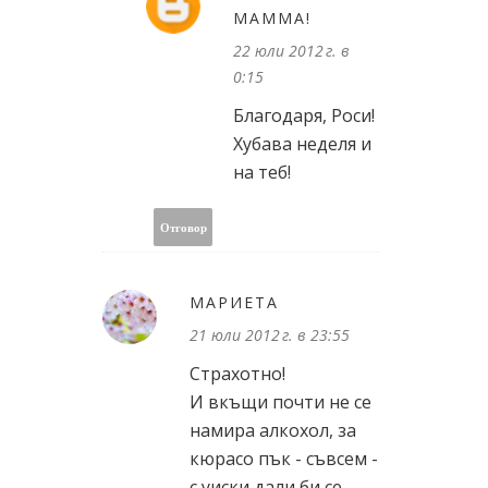
MAMMA!
22 юли 2012 г. в
0:15
Благодаря, Роси!
Хубава неделя и
на теб!
Отговор
МАРИЕТА
21 юли 2012 г. в 23:55
Страхотно!
И вкъщи почти не се
намира алкохол, за
кюрасо пък - съвсем -
с уиски дали би се