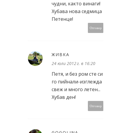
чудни, както винаги!
Хубава нова седмица
Петенце!
Отговор
ЖИВКА
24 юли 2012 г. в 16:20
Петя, и без ром сте си
го пийнали-изглежда
свеж и много летен...
Хубав ден!
Отговор
GOGOLINA