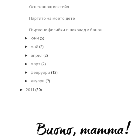
Освежаващ коктейл
Партито на моето дете
Пържени филийки с шоколад и банан
юни
(5)
►
май
(2)
►
април
(2)
►
март
(2)
►
февруари
(13)
►
януари
(7)
►
2011
(30)
►