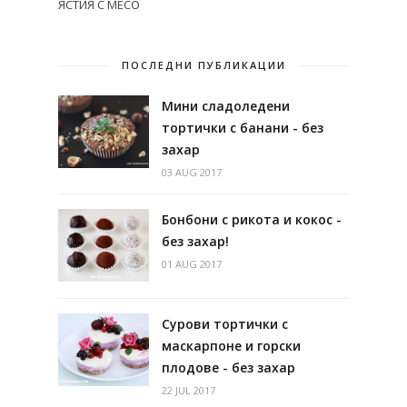
ЯСТИЯ С МЕСО
ПОСЛЕДНИ ПУБЛИКАЦИИ
Мини сладоледени
тортички с банани - без
захар
03 AUG 2017
Бонбони с рикота и кокос -
без захар!
01 AUG 2017
Сурови тортички с
маскарпоне и горски
плодове - без захар
22 JUL 2017