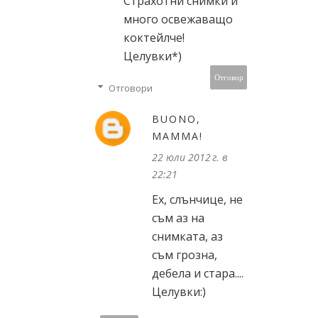
Страхотни снимки и
много освежаващо
коктейлче!
Целувки*)
Отговор
Отговори
BUONO,
MAMMA!
22 юли 2012 г. в
22:21
Ех, слънчице, не
съм аз на
снимката, аз
съм грозна,
дебела и стара....
Целувки:)