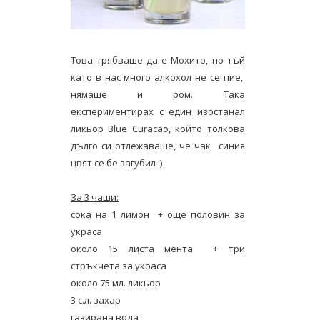
Това трябваше да е Мохито, но тъй
като в нас много алкохол не се пие,
нямаше и ром. Така
експериментирах с един изостанал
ликьор Blue Curacao, който толкова
дълго си отлежаваше, че чак синия
цвят се бе загубил :)
За 3 чаши:
сока на 1 лимон + още половин за
украса
около 15 листа мента + три
стръкчета за украса
около 75 мл. ликьор
3 с.л. захар
газирана вода