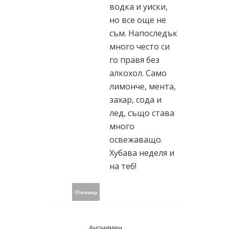
водка и уиски,
но все още не
съм. Напоследък
много често си
го правя без
алкохол. Само
лимонче, мента,
захар, сода и
лед, също става
много
освежаващо.
Хубава неделя и
на теб!
Отговор
Анонимен