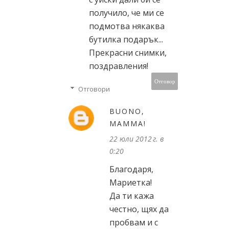
получило, че ми се
подмотва някаква
бутилка подарък...
Прекрасни снимки,
поздравления!
Отговор
Отговори
BUONO,
MAMMA!
22 юли 2012 г. в
0:20
Благодаря,
Мариетка!
Да ти кажа
честно, щях да
пробвам и с