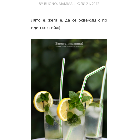
BY
BUONO, MAMMA!
- ЮЛИ 21, 2012
Лято е, жега е, да се освежим с по
един коктейл:)