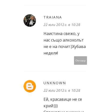
TRAIANA
22 юли 2012 г. в 10:28
Наистина свежо, у
нас също алкохолът
не е на почит:)Хубава
неделя!
Отговор
UNKNOWN
22 юли 2012 г. в 10:28
Ей, красавице не се
крий:)))