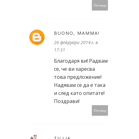
Отговор
BUONO, MAMMA!
26 февруари 2014 г. в
17:31
Благодаря ви! Радвам
се, че ви харесва
това предложение!
Надявам се да е така
и след като опитате!
Поздрави!
Отговор
TILLIA