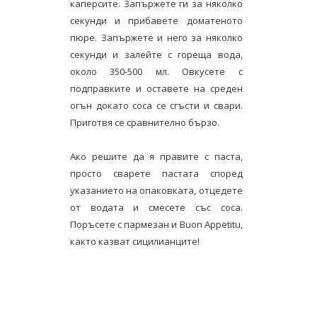
каперсите. Запържете ги за няколко
секунди и прибавете доматеното
пюре. Запържете и него за няколко
секунди и залейте с гореща вода,
около 350-500 мл. Овкусете с
подправките и оставете на среден
огън докато соса се сгъсти и свари.
Приготвя се сравнително бързо.
Ако решите да я правите с паста,
просто сварете пастата според
указанието на опаковката, отцедете
от водата и смесете със соса.
Поръсете с пармезан и Buon Appetitu,
както казват сицилианците!