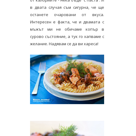
в двата случая съм сигурна, че ще
останете очаровани от вкуса.
Интересен е факта, че и двамата с
мъжът ми не обичаме копър в
сурово състояние, а тук го хапваме с
желание. Надявам се да ви хареса!