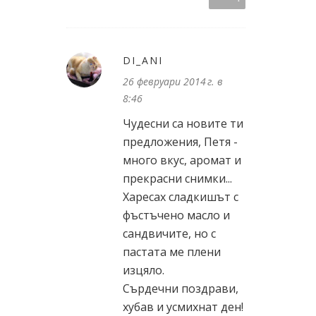
DI_ANI
26 февруари 2014 г. в
8:46
Чудесни са новите ти
предложения, Петя -
много вкус, аромат и
прекрасни снимки...
Харесах сладкишът с
фъстъчено масло и
сандвичите, но с
пастата ме плени
изцяло.
Сърдечни поздрави,
хубав и усмихнат ден!