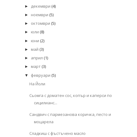
декември
(4)
►
ноември
(5)
►
октомври
(5)
►
юли
(8)
►
юни
(2)
►
май
(3)
►
април
(1)
►
март
(3)
►
февруари
(5)
▼
На Йоли
Сьомга с доматен сос, копър и каперси по
сицилианс...
Сандвич с пармезанова коричка, песто и
моцарела
Сладкиш с фъстъчено масло