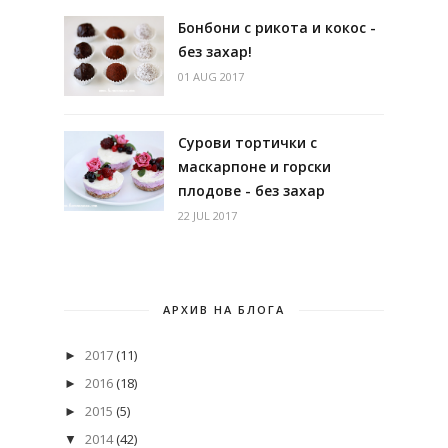
Бонбони с рикота и кокос -
без захар!
01 AUG 2017
Сурови тортички с
маскарпоне и горски
плодове - без захар
22 JUL 2017
АРХИВ НА БЛОГА
2017
(11)
►
2016
(18)
►
2015
(5)
►
2014
(42)
▼