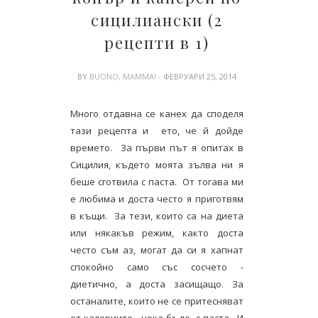
сицилиански (2
рецепти в 1)
BY
BUONO, MAMMA!
- ФЕВРУАРИ 25, 2014
Много отдавна се канех да споделя
тази рецепта и ето, че й дойде
времето. За първи път я опитах в
Сицилия, където моята зълва ни я
беше сготвила с паста. От тогава ми
е любима и доста често я приготвям
в къщи. За тези, които са на диета
или някакъв режим, както доста
често съм аз, могат да си я хапнат
спокойно само със сосчето -
диетично, а доста засищащо. За
останалите, които не се притесняват
от калориите - нека бъде с паста . И