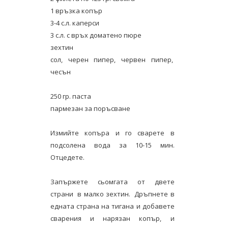
1 връзка копър
3-4 с.л. каперси
3 с.л. с връх доматено пюре
зехтин
сол, черен пипер, червен пипер,
чесън
250 гр. паста
пармезан за поръсване
Измийте копъра и го сварете в
подсолена вода за 10-15 мин.
Отцедете.
Запържете сьомгата от двете
страни в малко зехтин. Дръпнете в
едната страна на тигана и добавете
сварения и нарязан копър, и