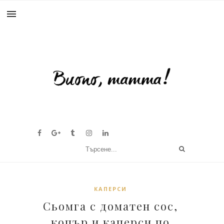
КАПЕРСИ
Сьомга с доматен сос,
копър и каперси по