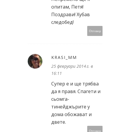
опитам, Петя!
Поздрави! Хубав
следобед!
Отговор
KRASI_MM
25 февруари 2014 г. в
16:11
Супер е и ще трябва
да я правя. Спагети и
сьомга-
тинейджърите у
дома обожават и
двете.
Отговор