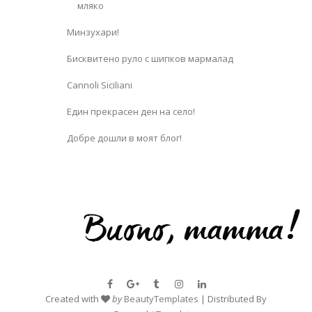
мляко
Минзухари!
Бисквитено руло с шипков мармалад
Cannoli Siciliani
Един прекрасен ден на село!
Добре дошли в моят блог!
Created with
by
BeautyTemplates
| Distributed By