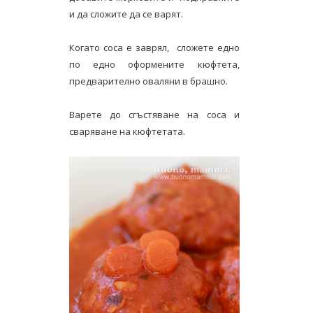
и да сложите да се варят.
Когато соса е заврял, сложете едно
по едно оформените кюфтета,
предварително оваляни в брашно.
Варете до сгъстяване на соса и
сваряване на кюфтетата.