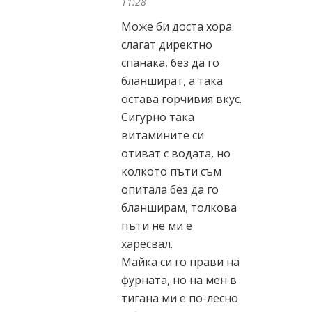
11:28
Може би доста хора
слагат директно
спанака, без да го
бланшират, а така
остава горчивия вкус.
Сигурно така
витамините си
отиват с водата, но
колкото пъти съм
опитала без да го
бланширам, толкова
пъти не ми е
харесвал.
Майка си го прави на
фурната, но на мен в
тигана ми е по-лесно