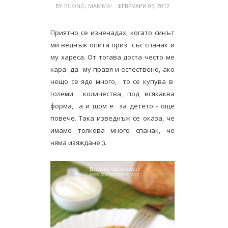
BY
BUONO, MAMMA!
- ФЕВРУАРИ 05, 2012
Приятно се изненадах, когато синът
ми веднъж опита ориз със спанак и
му хареса. От тогава доста често ме
кара да му правя и естествено, ако
нещо се яде много, то се купува в
големи количества, под всякаква
форма, а и щом е за детето - още
повече. Така изведнъж се оказа, че
имаме толкова много спанак, че
няма изяждане :).