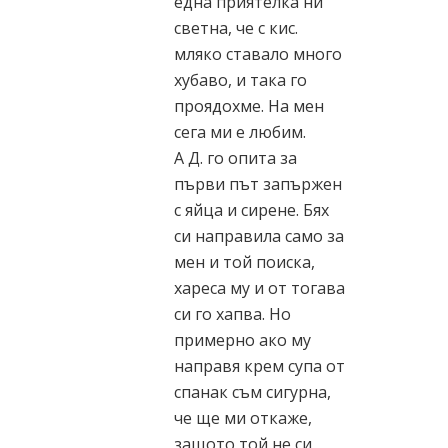
една приятелка ни
светна, че с кис.
мляко ставало много
хубаво, и така го
проядохме. На мен
сега ми е любим.
А Д. го опита за
първи път запържен
с яйца и сирене. Бях
си направила само за
мен и той поиска,
хареса му и от тогава
си го хапва. Но
примерно ако му
направя крем супа от
спанак съм сигурна,
че ще ми откаже,
защото той не си