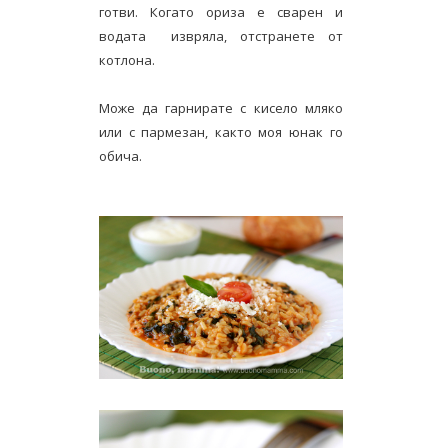
готви. Когато ориза е сварен и
водата извряла, отстранете от
котлона.
Може да гарнирате с кисело мляко
или с пармезан, както моя юнак го
обича.