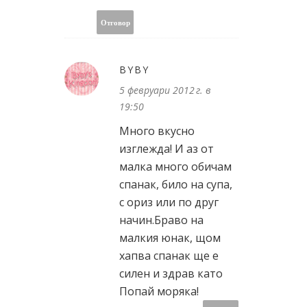
Отговор
BYBY
5 февруари 2012 г. в
19:50
Много вкусно
изглежда! И аз от
малка много обичам
спанак, било на супа,
с ориз или по друг
начин.Браво на
малкия юнак, щом
хапва спанак ще е
силен и здрав като
Попай моряка!