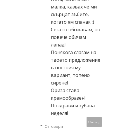
малка, казвах че ми
скърцат зъбите,
когато ям спанак :)
Сега го обожавам, но
повече обичам
лапад!
Понякога слагам на
твоето предложение
в постния му
вариант, топено
сирене!
Ориза става
кремообразен!
Поздрави и хубава
неделя!
Отговор
Отговори