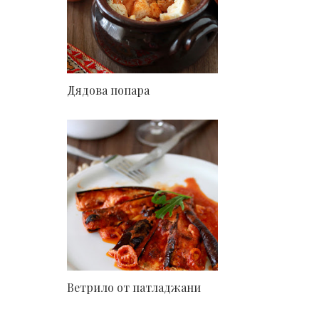
Дядова попара
Ветрило от патладжани