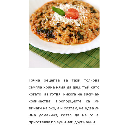
Точна рецепта за тази толкова
семпла храна няма да дам, тъй като
когато аз готвя никога не засичам
количества. Пропорциите са ми
винаги на око, а и смятам, че едва ли
има домакиня, която да не го е
приготвяла по един или друг начин.