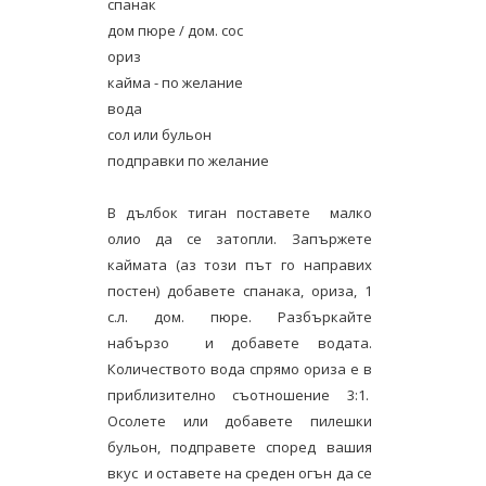
спанак
дом пюре / дом. сос
ориз
кайма - по желание
вода
сол или бульон
подправки по желание
В дълбок тиган поставете малко
олио да се затопли. Запържете
каймата (аз този път го направих
постен) добавете спанака, ориза, 1
с.л. дом. пюре. Разбъркайте
набързо и добавете водата.
Количеството вода спрямо ориза е в
приблизително съотношение 3:1.
Осолете или добавете пилешки
бульон, подправете според вашия
вкус и оставете на среден огън да се