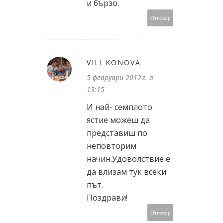
и бързо.
Отговор
VILI KONOVA
5 февруари 2012 г. в
13:15
И най- семплото
ястие можеш да
представиш по
неповторим
начин.Удоволствие е
да влизам тук всеки
път.
Поздрави!
Отговор