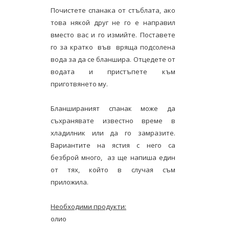
Почистете спанака от стъблата, ако
това някой друг не го е направил
вместо вас и го измийте. Поставете
го за кратко във вряща подсолена
вода за да се бланшира. Отцедете от
водата и пристъпете към
приготвянето му.
Бланшираният спанак може да
съхранявате известно време в
хладилник или да го замразите.
Вариантите на ястия с него са
безброй много, аз ще напиша един
от тях, който в случая съм
приложила.
Необходими продукти:
олио