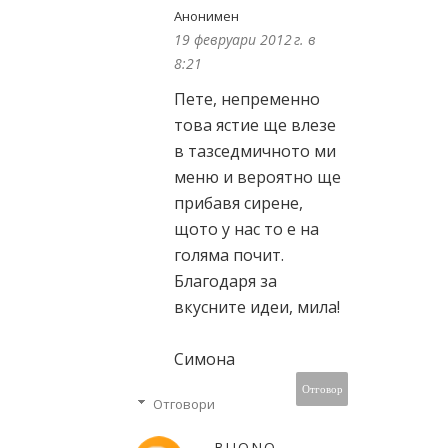
Анонимен
19 февруари 2012 г. в
8:21
Пете, непременно
това ястие ще влезе
в тазседмичното ми
меню и вероятно ще
прибавя сирене,
щото у нас то е на
голяма почит.
Благодаря за
вкусните идеи, мила!
Симона
Отговор
Отговори
BUONO,