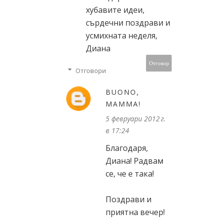
хубавите идеи,
сърдечни поздрави и
усмихната неделя,
Диана
Отговор
Отговори
BUONO,
MAMMA!
5 февруари 2012 г.
в 17:24
Благодаря,
Диана! Радвам
се, че е така!
Поздрави и
приятна вечер!