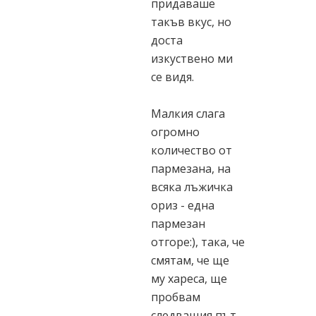
придаваше
такъв вкус, но
доста
изкуствено ми
се видя.
Малкия слага
огромно
количество от
пармезана, на
всяка лъжичка
ориз - една
пармезан
отгоре:), така, че
смятам, че ще
му хареса, ще
пробвам
следващия път.