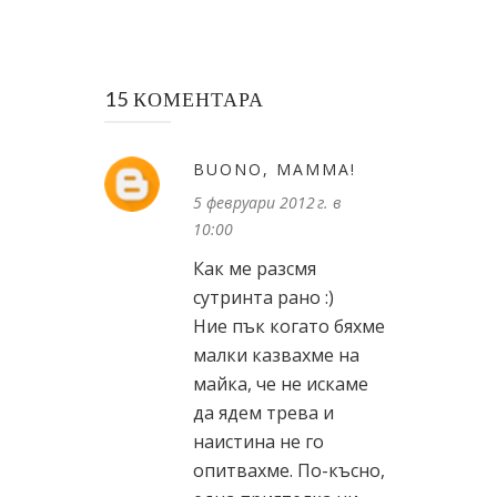
15 КОМЕНТАРА
BUONO, MAMMA!
5 февруари 2012 г. в
10:00
Как ме разсмя
сутринта рано :)
Ние пък когато бяхме
малки казвахме на
майка, че не искаме
да ядем трева и
наистина не го
опитвахме. По-късно,