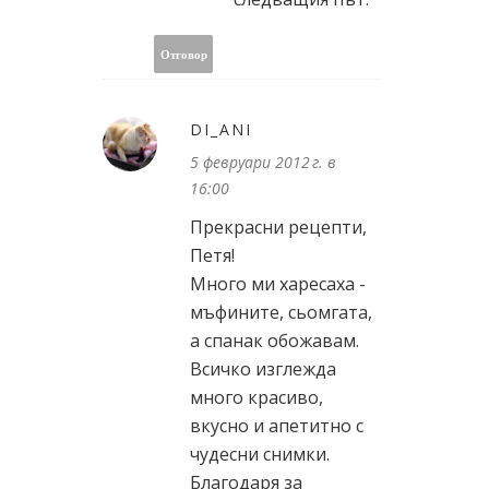
Отговор
DI_ANI
5 февруари 2012 г. в
16:00
Прекрасни рецепти,
Петя!
Много ми харесаха -
мъфините, сьомгата,
а спанак обожавам.
Всичко изглежда
много красиво,
вкусно и апетитно с
чудесни снимки.
Благодаря за