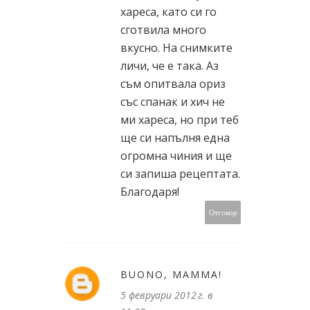
хареса, като си го
сготвила много
вкусно. На снимките
личи, че е така. Аз
съм опитвала ориз
със спанак и хич не
ми хареса, но при теб
ще си напълня една
огромна чиния и ще
си запиша рецептата.
Благодаря!
Отговор
BUONO, MAMMA!
5 февруари 2012 г. в