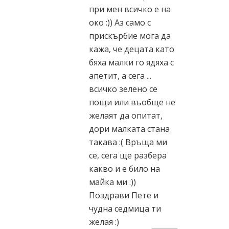
при мен всичко е на
око :)) Аз само с
прискърбие мога да
кажа, че децата като
бяха малки го ядяха с
апетит, а сега ...
всичко зелено се
пощи или въобще не
желаят да опитат,
дори малката стана
такава :( Връща ми
се, сега ще разбера
какво и е било на
майка ми :))
Поздрави Пете и
чудна седмица ти
желая :)