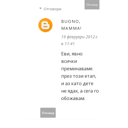
Отговор
Отговори
BUONO,
MAMMA!
19 февруари 2012 г.
в 11:41
Еви, явно
всички
преминаваме
през този етап,
и аз като дете
не ядах, а сега го
обожавам.
Отговор