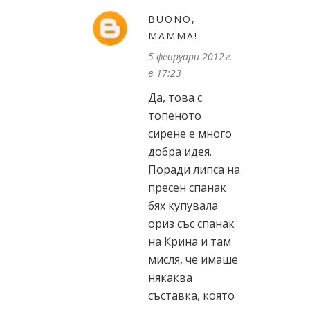
BUONO,
MAMMA!
5 февруари 2012 г.
в 17:23
Да, това с
топеното
сирене е много
добра идея.
Поради липса на
пресен спанак
бях купувала
ориз със спанак
на Крина и там
мисля, че имаше
някаква
съставка, която